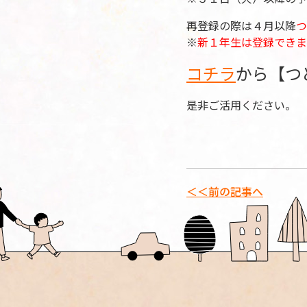
再登録の際は４月以降
つ
※
新１年生は登録できま
コチラ
から【つ
是非ご活用ください。
＜＜前の記事へ