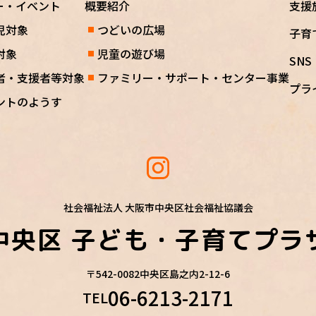
ー・イベント
概要紹介
支援
児対象
つどいの広場
子育
対象
児童の遊び場
SN
者・支援者等対象
ファミリー・サポート・センター事業
プラ
ントのようす
社会福祉法人 大阪市中央区社会福祉協議会
中央区
子ども・子育てプラ
〒542-0082
中央区島之内2-12-6
06-6213-2171
TEL