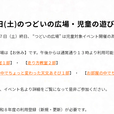
7日(土)のつどいの広場・児童の遊
７日（土）終日、 “つどいの広場” は児童対象イベント開催の
場は【お休み】です。午後からは通常通り１３時より利用可能
室１部
】 ・ 【
走り方教室２部
】
の中でちょっと変わった天文あそび１部
】 ・ 【
お部屋の中で
、イベント名より詳細をご覧になって是非ご参加ください。
和８年度の利用登録（新規・更新）が必要です。