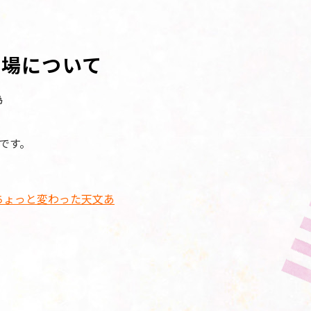
び場について
為
です。
ちょっと変わった天文あ