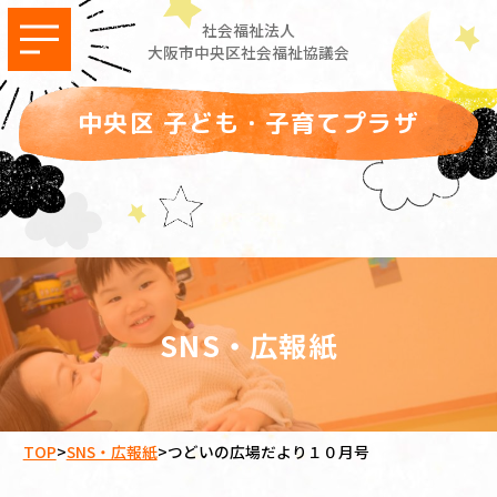
社会福祉法人
大阪市中央区社会福祉協議会
中央区 子ども・子育てプラザ
SNS・広報紙
TOP
>
SNS・広報紙
>
つどいの広場だより１０月号