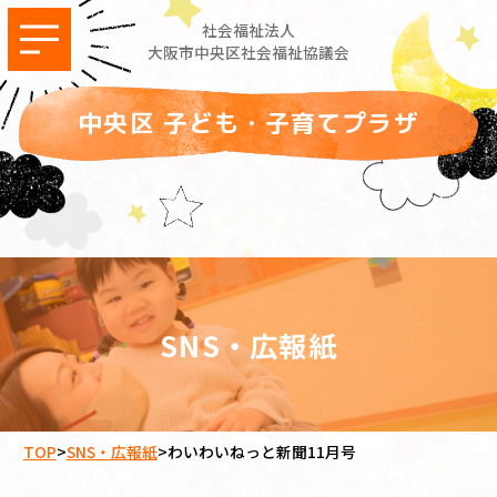
社会福祉法人
大阪市中央区社会福祉協議会
中央区 子ども・子育てプラザ
SNS・広報紙
TOP
>
SNS・広報紙
>
わいわいねっと新聞11月号