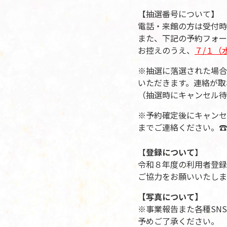
【抽選番号について】
電話・来館の方は受付時
また、下記の予約フォー
お控えのうえ、
７
/１（
※抽選に落選された場合
いただきます。連絡が取
（抽選時にキャンセル待
※予約確定後にキャンセ
までご連絡ください。☎：06
【
登録について
】
令和８年度の利用者登録
ご協力をお願いいたしま
【写真について】
※事業報告また各種SN
予めご了承ください。