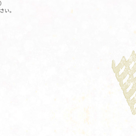
）
さい。