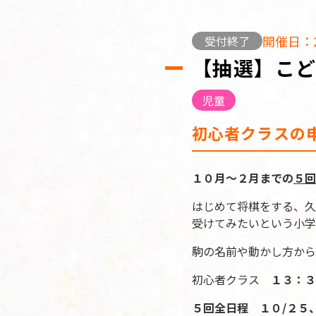
開催日：2
受付終了
【抽選】こ
児童
初心者クラスの
１０月～２月までの
５回
はじめて将棋をする、久
受けてみたいという小学
駒の名前や動かし方から
初心者クラス
１３：３
５回全日程 １０/２５、