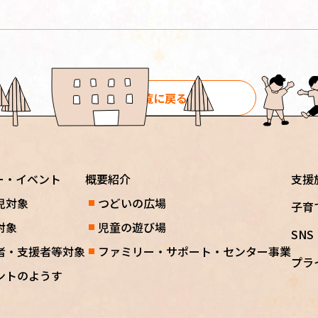
一覧に戻る
ー・イベント
概要紹介
支援
児対象
つどいの広場
子育
対象
児童の遊び場
SN
者・支援者等対象
ファミリー・サポート・センター事業
プラ
ントのようす