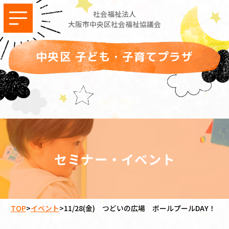
社会福祉法人
大阪市中央区社会福祉協議会
中央区 子ども・子育てプラザ
セミナー・イベント
TOP
>
イベント
>
11/28(金) つどいの広場 ボールプールDAY！