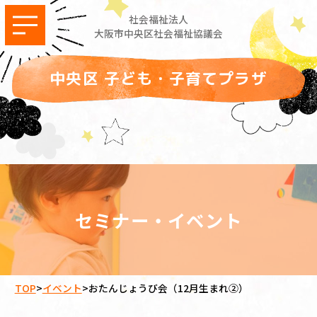
社会福祉法人
大阪市中央区社会福祉協議会
中央区 子ども・子育てプラザ
セミナー・イベント
TOP
>
イベント
>
おたんじょうび会（12月生まれ②）