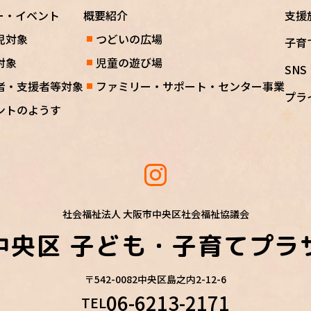
ー・イベント
概要紹介
支援
児対象
つどいの広場
子育
対象
児童の遊び場
SN
者・支援者等対象
ファミリー・サポート・センター事業
プラ
ントのようす
社会福祉法人 大阪市中央区社会福祉協議会
中央区
子ども・子育てプラ
〒542-0082
中央区島之内2-12-6
06-6213-2171
TEL