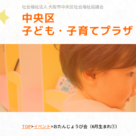
社会福祉法人
大阪市中央区社会福祉協議会
中央区
子ども・子育てプラザ
TOP
>
イベント
>
おたんじょうび会（6月生まれ①）