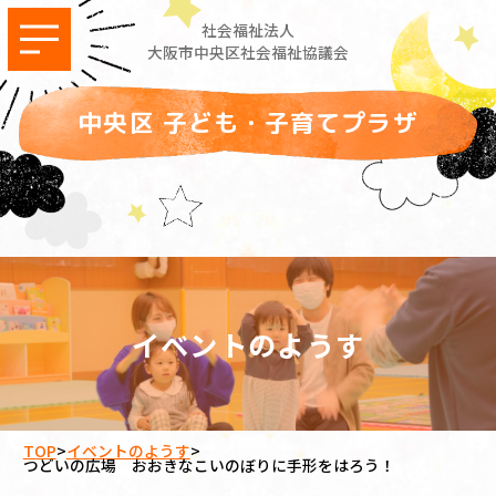
社会福祉法人
大阪市中央区社会福祉協議会
中央区 子ども・子育てプラザ
イベントのようす
TOP
>
イベントのようす
>
つどいの広場 おおきなこいのぼりに手形をはろう！