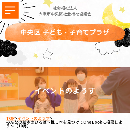
社会福祉法人
大阪市中央区社会福祉協議会
中央区 子ども・子育てプラザ
イベントのようす
TOP
>
イベントのようす
>
みんなの絵本のひろば～推し本を見つけてOne Bookに投票しよ
う～（10月）