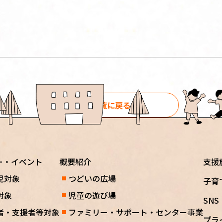
一覧に戻る
ー・イベント
概要紹介
支援
児対象
つどいの広場
子育
対象
児童の遊び場
SN
者・支援者等対象
ファミリー・サポート・センター事業
プラ