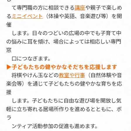
て専門職の方に相談できる
講座
や親子で楽しめ
る
ミニイベント
（体操や英語、音楽遊び等）を開
催
します。日々のつどいの広場の中でも子育て中
の悩みに耳を傾け、場合によっては相応しい専門
窓
口につなぎます。
▶子どもたちの健やかなそだちを応援します
将棋やけん玉などの
教室や行事
（自然体験や音
楽会等）を通じて子どもたちの健やかな育ちを応
援
します。子どもたちに自由な遊び場を開放し気
軽に立ち寄れる居場所作りを進めるとともに、ボ
ラ
ンティア活動参加の促進も進めます。