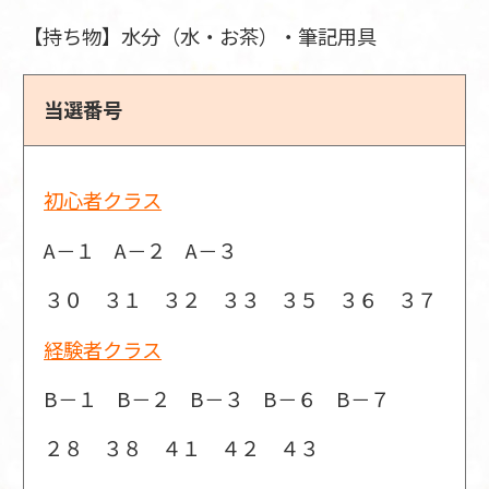
【持ち物】水分（水・お茶）・筆記用具
当選番号
初心者クラス
A－１ A－２ A－３
３０ ３１ ３２ ３３ ３５ ３６ ３７
経験者クラス
B－１ B－２ B－３ B－６ B－７
２８ ３８ ４１ ４２ ４３