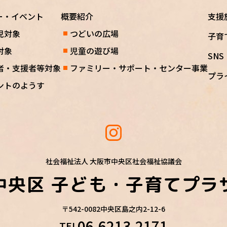
ー・イベント
概要紹介
支援
児対象
つどいの広場
子育
対象
児童の遊び場
SN
者・支援者等対象
ファミリー・サポート・センター事業
プラ
ントのようす
社会福祉法人 大阪市中央区社会福祉協議会
中央区
子ども・子育てプラ
〒542-0082
中央区島之内2-12-6
06-6213-2171
TEL