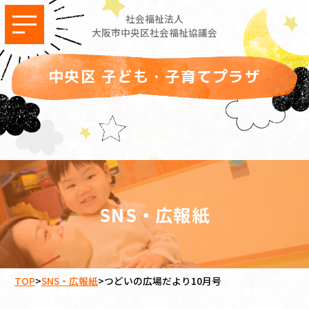
社会福祉法人
大阪市中央区社会福祉協議会
中央区 子ども・子育てプラザ
SNS・広報紙
TOP
>
SNS・広報紙
>
つどいの広場だより10月号