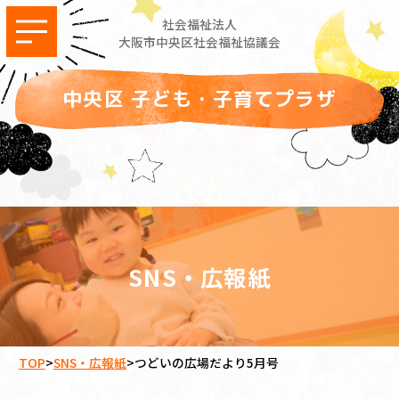
社会福祉法人
大阪市中央区社会福祉協議会
中央区 子ども・子育てプラザ
SNS・広報紙
TOP
>
SNS・広報紙
>
つどいの広場だより5月号