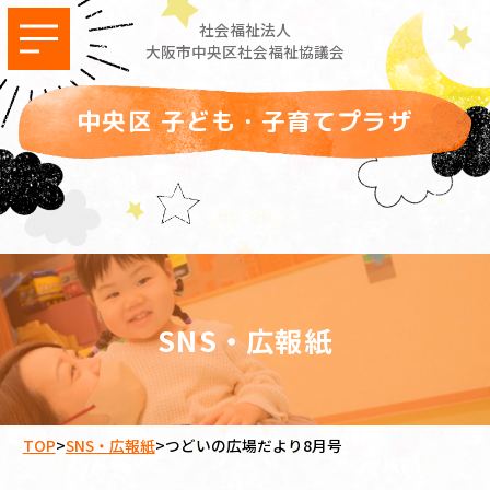
社会福祉法人
大阪市中央区社会福祉協議会
中央区 子ども・子育てプラザ
SNS・広報紙
TOP
>
SNS・広報紙
>
つどいの広場だより8月号