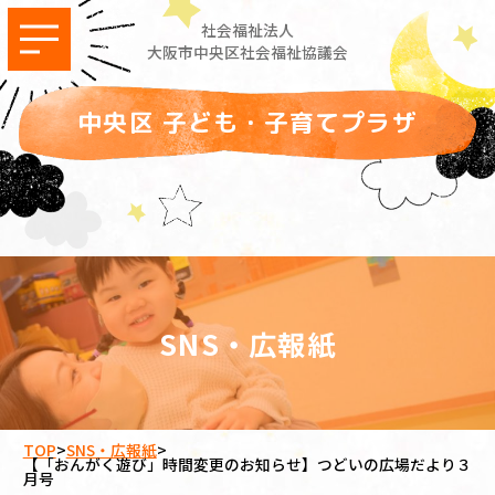
社会福祉法人
大阪市中央区社会福祉協議会
中央区 子ども・子育てプラザ
SNS・広報紙
TOP
>
SNS・広報紙
>
【「おんがく遊び」時間変更のお知らせ】つどいの広場だより３
月号