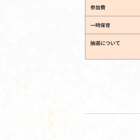
参加費
一時保育
抽選について