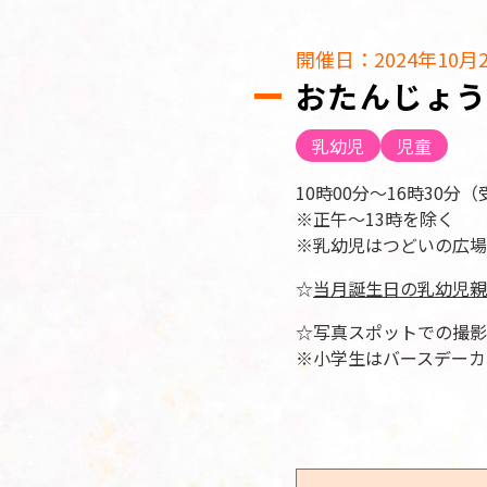
開催日：2024年10月22
おたんじょう
乳幼児
児童
10時00分～16時30分（
※正午～13時を除く
※乳幼児はつどいの広場
☆
当月誕生日の乳幼児親
☆写真スポットでの撮影
※小学生はバースデーカ