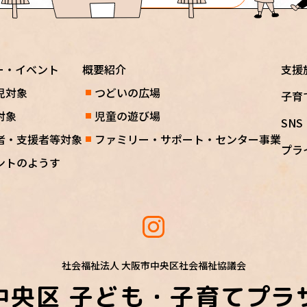
ー・イベント
概要紹介
支援
児対象
つどいの広場
子育
対象
児童の遊び場
SN
者・支援者等対象
ファミリー・サポート・センター事業
プラ
ントのようす
社会福祉法人 大阪市中央区社会福祉協議会
中央区
子ども・子育てプラ