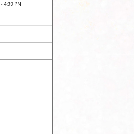
 - 4:30 PM
。