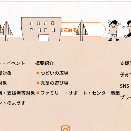
一覧に戻る
ー・イベント
概要紹介
支援
児対象
つどいの広場
子育
対象
児童の遊び場
SN
者・支援者等対象
ファミリー・サポート・センター事業
プラ
ントのようす