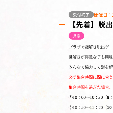
開催日：2
受付終了
【先着】脱
児童
プラザで謎解き脱出ゲー
謎解きが得意な子も興味
みんなで協力して謎を解
必ず集合時間に間に合う
集合時間を過ぎた場合、
①10：00～10：30（
9：
②10：50～11：20（
10