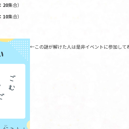
：20
集合）
：10
集合）
←この謎が解けた人は是非イベントに参加して