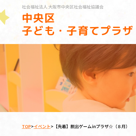
社会福祉法人
大阪市中央区社会福祉協議会
中央区
子ども・子育てプラザ
TOP
>
イベント
>
【先着】脱出ゲーム㏌プラザ☆（８月）