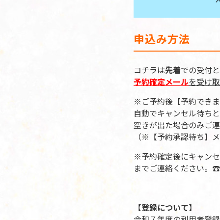
申込み方法
コチラは
先着
での受付と
予約確定メール
を受け取
※ご予約後【予約できま
自動でキャンセル待ちと
空きが出た場合のみご連
（※【予約承認待ち】メ
※予約確定後にキャンセ
までご連絡ください。☎：06
【
登録について
】
令和７年度の利用者登録