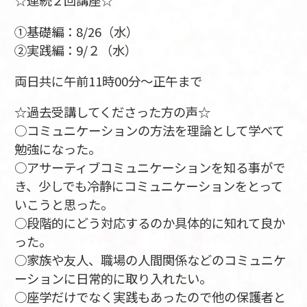
☆連続２回講座☆
①基礎編：8/26（水）
②実践編：9/２（水）
両日共に午前11時00分～正午まで
☆過去受講してくださった方の声☆
○コミュニケーションの方法を理論として学べて
勉強になった。
○アサーティブコミュニケーションを知る事がで
き、少しでも冷静にコミュニケーションをとって
いこうと思った。
○段階的にどう対応するのか具体的に知れて良か
った。
○家族や友人、職場の人間関係などのコミュニケ
ーションに日常的に取り入れたい。
○座学だけでなく実践もあったので他の保護者と