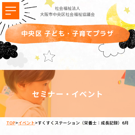
社会福祉法人
大阪市中央区社会福祉協議会
中央区 子ども・子育てプラザ
セミナー・イベント
TOP
>
イベント
>
すくすくステーション（栄養士：成長記録）6月