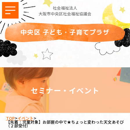
社会福祉法人
大阪市中央区社会福祉協議会
中央区 子ども・子育てプラザ
セミナー・イベント
TOP
>
イベント
>
【先着：児童対象】お部屋の中で★ちょっと変わった天文あそび
（２部受付）