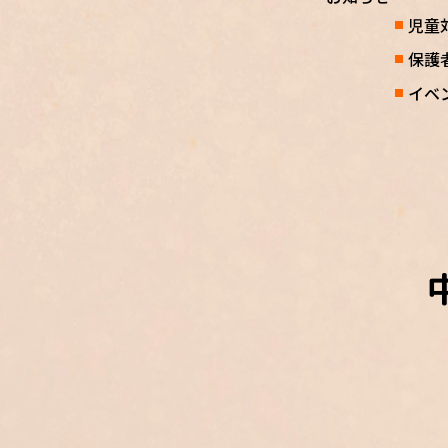
児童
保護
イベ