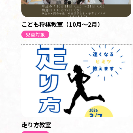
こども将棋教室（10月～2月）
児童対象
走り方教室