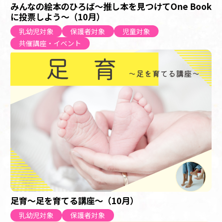
みんなの絵本のひろば～推し本を見つけてOne Book
に投票しよう～（10月）
乳幼児対象
保護者対象
児童対象
共催講座・イベント
足育～足を育てる講座～（10月）
乳幼児対象
保護者対象