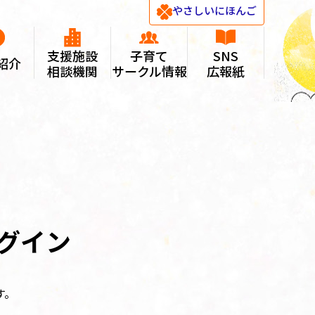
やさしい
にほんご
支援施設
子育て
SNS
紹介
相談機関
サークル情報
広報紙
グイン
す。