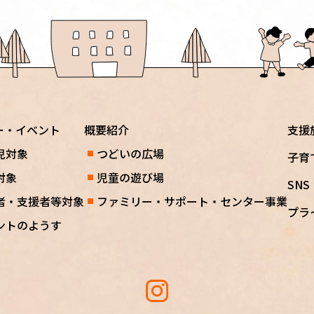
ー・イベント
概要紹介
支援
児対象
つどいの広場
子育
対象
児童の遊び場
SN
者・支援者等対象
ファミリー・サポート・センター事業
プラ
ントのようす