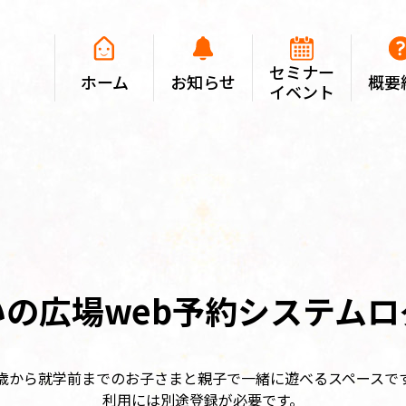
セミナー
ホーム
お知らせ
概要
イベント
の広場web予約
システムロ
歳から就学前までのお子さまと親子で一緒に遊べるスペースで
利用には別途登録が必要です。