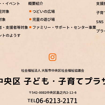
ー・イベント
概要紹介
支援
児対象
つどいの広場
子育
対象
児童の遊び場
SN
者・支援者等対象
ファミリー・サポート・センター事業
プラ
ントのようす
社会福祉法人 大阪市中央区社会福祉協議会
中央区
子ども・子育てプラ
〒542-0082
中央区島之内2-12-6
06-6213-2171
TEL