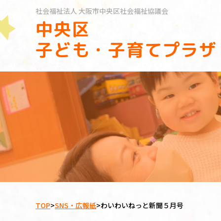
社会福祉法人
大阪市中央区社会福祉協議会
中央区
子ども・子育てプラザ
TOP
>
SNS・広報紙
>
わいわいねっと新聞５月号