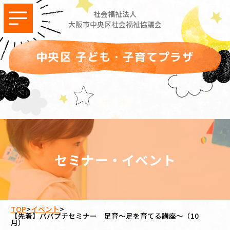
社会福祉法人
大阪市中央区社会福祉協議会
中央区 子ども・子育てプラザ
セミナー・イベント
TOP
>
イベント
>
【先着】パパプチセミナー 足育～足を育てる講座～（10
月）