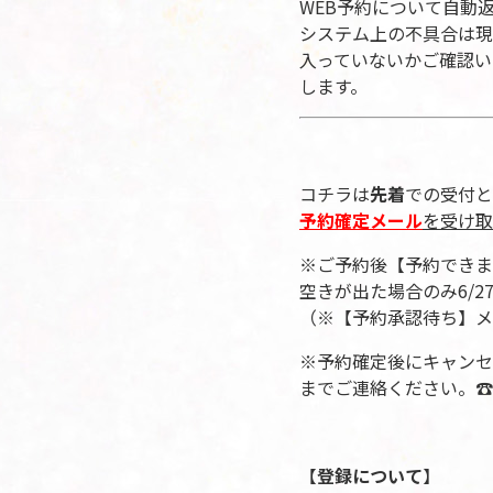
WEB予約について自動
システム上の不具合は現
入っていないかご確認い
します。
コチラは
先着
での受付と
予約確定メール
を受け取
※ご予約後【予約できま
空きが出た場合のみ6/
（※【予約承認待ち】メ
※予約確定後にキャンセ
までご連絡ください。☎：06
【
登録について
】