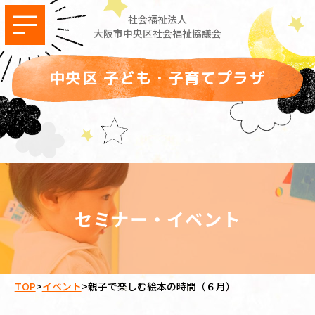
社会福祉法人
大阪市中央区社会福祉協議会
中央区 子ども・子育てプラザ
セミナー・イベント
TOP
>
イベント
>
親子で楽しむ絵本の時間（６月）