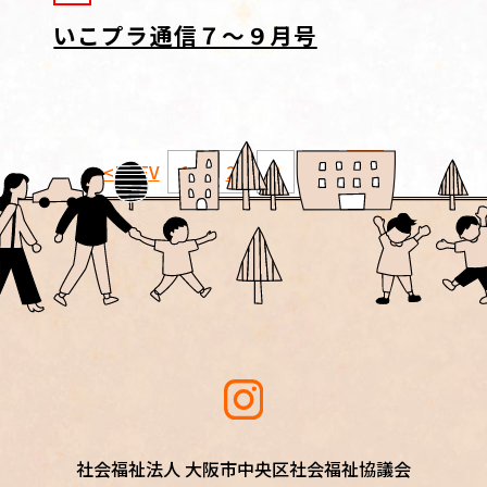
いこプラ通信７～９月号
<PREV
1
2
3
4
5
社会福祉法人 大阪市中央区社会福祉協議会